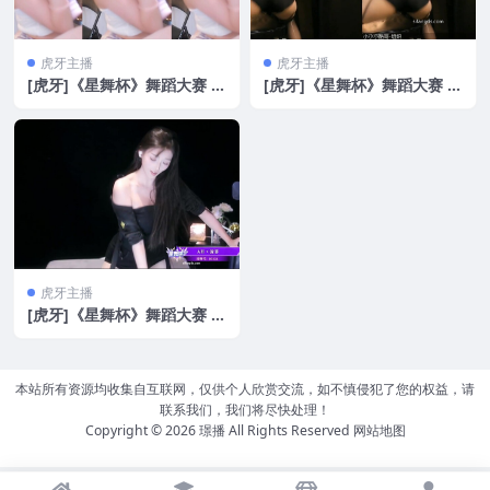
虎牙主播
虎牙主播
[虎牙]《星舞杯》舞蹈大赛 性
[虎牙]《星舞杯》舞蹈大赛 性
感热舞合集 第三季1[16V/2.0
感热舞合集 第二季 半决赛[2
G]
9V/3G]
虎牙主播
[虎牙]《星舞杯》舞蹈大赛 性
感热舞合集 第二季 复赛[21
V/1.9G
本站所有资源均收集自互联网，仅供个人欣赏交流，如不慎侵犯了您的权益，请
联系我们，我们将尽快处理！
Copyright © 2026
璟播
All Rights Reserved
网站地图