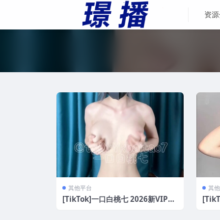
资源
其他平台
其他
[TikTok]一口白桃七 2026新VIP骚
[Ti
舞福利[34V/1.22G]
合集[1