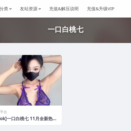
分类
友站资源
充值&解压说明
充值&升级VIP
一口白桃七
平台
kTok]一口白桃七 11月全新热舞
3V/1.8G]