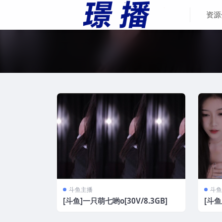
资源
斗鱼主播
斗鱼
[斗鱼]一只萌七哟o[30V/8.3GB]
[斗鱼