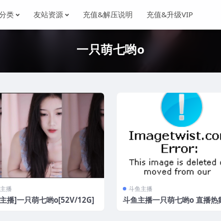
分类
友站资源
充值&解压说明
充值&升级VIP
一只萌七哟o
主播
斗鱼主播
主播]一只萌七哟o[52V/12G]
斗鱼主播一只萌七哟o 直播热
集[47V/9.76G]