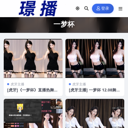
登录
一梦杯
虎牙主播
虎牙主播
[虎牙]《一梦杯》直播热舞比
[虎牙主播] 一梦杯 12.08舞蹈
赛 擦边[17V/3.5G]
比赛合集[17V/4.17G]