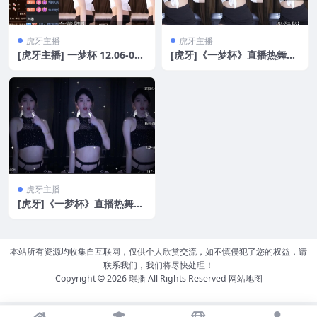
虎牙主播
虎牙主播
[虎牙主播] 一梦杯 12.06-07
[虎牙]《一梦杯》直播热舞比
舞蹈比赛合集[50V/11.1G]
赛 攒劲尺度 擦边 第一弹[45
V/8.4G]
虎牙主播
[虎牙]《一梦杯》直播热舞比
赛 攒劲尺度 擦边 第二弹[18
V/2.6G]
本站所有资源均收集自互联网，仅供个人欣赏交流，如不慎侵犯了您的权益，请
联系我们，我们将尽快处理！
Copyright © 2026
璟播
All Rights Reserved
网站地图