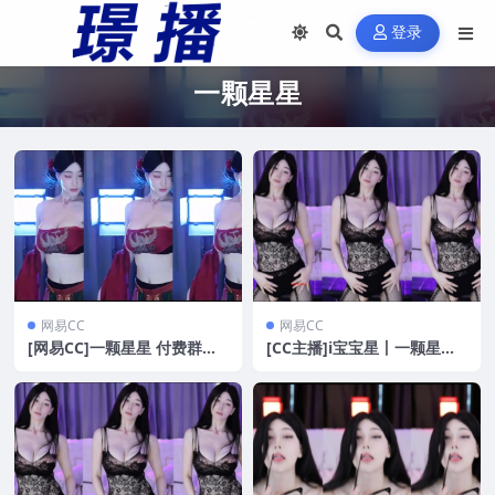
登录
一颗星星
网易CC
网易CC
[网易CC]一颗星星 付费群定
[CC主播]i宝宝星丨一颗星星
制双峰弹跳热舞[4V/1.14G]
群定制福利[1V/408M]