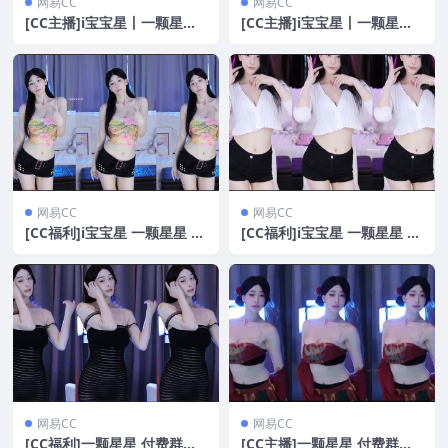
网易CC
网易CC
[CC主播]i宝宝星丨一颗星星
[CC主播]i宝宝星丨一颗星星
群定制[1V/558MB]
23年7月 直播热舞合集（原版
无水印）[36V/12.3G]
网易CC
网易CC
[CC福利]i宝宝星 一颗星星 群
[CC福利]i宝宝星 一颗星星 群
定制福利[1V/558MB]
定制福利合集[7V/1.54G]
网易CC
网易CC
[CC福利]一颗星星 付费群定
[CC主播]一颗星星 付费群定