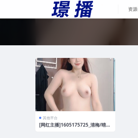
资源
其他平台
[网红主播]1605175725_清梅/晴野
热舞女王全G骚舞[4V/7.02G]