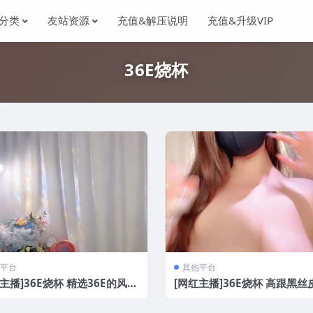
分类
友站资源
充值&解压说明
充值&升级VIP
36E烧杯
平台
其他平台
主播]36E烧杯 精选36E的风骚
[网红主播]36E烧杯 高跟黑丝
V/6.25G]
大肥臀诱惑[6V/6G]