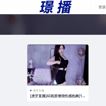
资源
虎牙主播
[虎牙直播]AI画质增强性感热舞[14
V/3.15G]