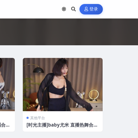
登录
其他平台
蹈合集
[时光主播]baby尤米 直播热舞合集
[13V/1.3G]