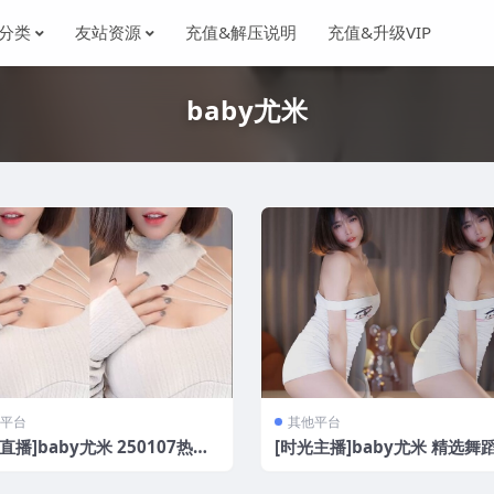
分类
友站资源
充值&解压说明
充值&升级VIP
baby尤米
平台
其他平台
直播]baby尤米 250107热舞
[时光主播]baby尤米 精选舞
7V/446M]
[20V/1.72G]