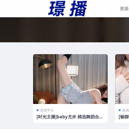
资源
其他平台
其他
[时光主播]baby尤米 精选舞蹈合集
[畅聊
[12V/1.87G]
录制[