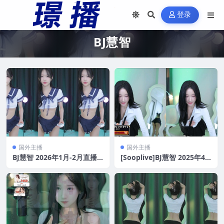
登录
BJ慧智
国外主播
国外主播
BJ慧智 2026年1月-2月直播
[Sooplive]BJ慧智 2025年4
热舞视频合集下载[46V/9.5
月[27V/6.5G]
G]