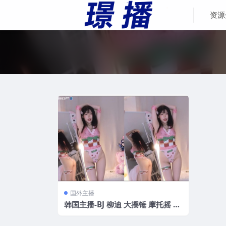
资源
国外主播
韩国主播-BJ 柳迪 大摆锤 摩托摇 热
舞合集[23V3.34G]