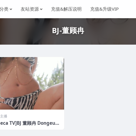
分类
友站资源
充值&解压说明
充值&升级VIP
BJ-董顾冉
主播
eeca TV]BJ 董顾冉 Dongeura
付费会员群比基尼私拍福利[19V/
MB]