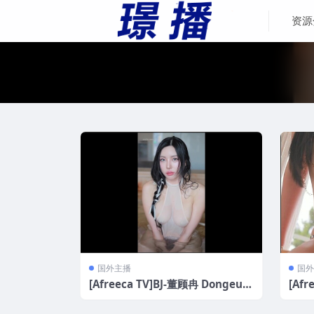
资源
国外主播
国外
[Afreeca TV]BJ-董顾冉 Dongeura
[Afr
n 付费会员群比基尼[27V/1.7GB]
n 
887