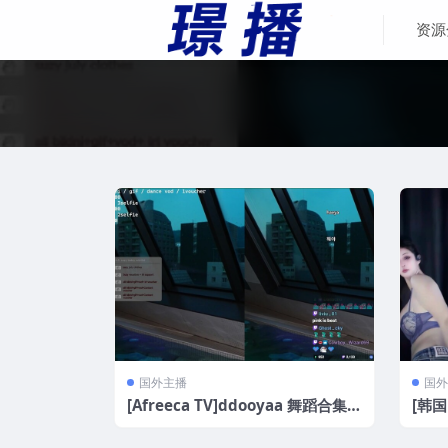
资源
国外主播
国外
[Afreeca TV]ddooyaa 舞蹈合集[2
[韩国
0V/3.57G]
2.6G