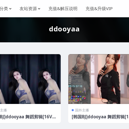
分类
友站资源
充值&解压说明
充值&升级VIP
ddooyaa
主播
国外主播
BJ]ddooyaa 舞蹈剪辑[16V/
[韩国BJ]ddooyaa 舞蹈剪辑[1
]
2.7G]