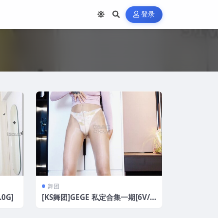
登录
舞团
0G]
[KS舞团]GEGE 私定合集一期[6V/4.
1G]