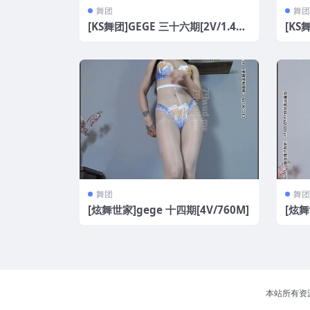
舞团
舞团
[KS舞团]GEGE 三十六期[2V/1.46
[KS
G]
3.7G
舞团
舞团
[炫舞世家]gege 十四期[4V/760M]
[炫舞
本站所有资