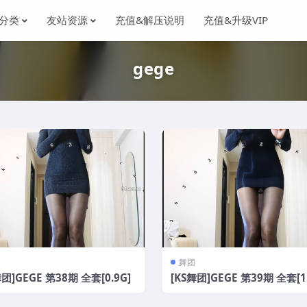
分类
友站资源
充值&解压说明
充值&升级VIP
gege
舞团
舞团]GEGE 第38期 全套[0.9G]
[KS舞团]GEGE 第39期 全套[1.