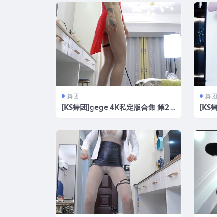
舞团
舞团
[KS舞团]gege 4K私定版合集 第2
[KS
期[8V/5.43G]
期[6V