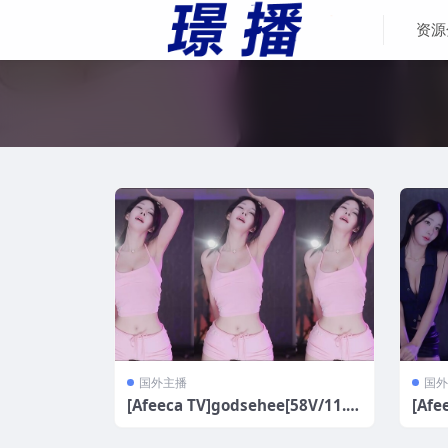
资源
国外主播
国外
[Afeeca TV]godsehee[58V/11.5
[Afe
G]
G]