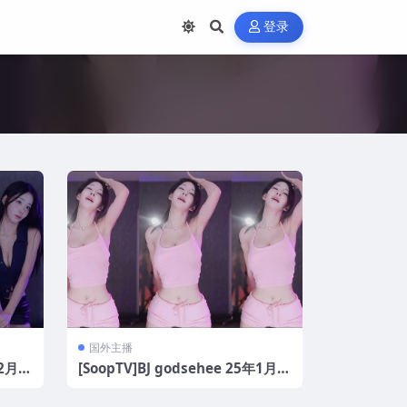
登录
国外主播
年2月精
[SoopTV]BJ godsehee 25年1月精
选舞蹈[61V/12.43G]