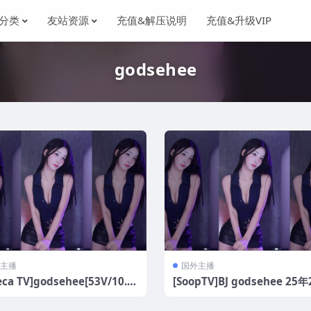
分类
友站资源
充值&解压说明
充值&升级VIP
godsehee
主播
国外主播
eca TV]godsehee[53V/10.9
[SoopTV]BJ godsehee 25
选舞蹈[69V/15.07G]