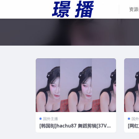
资源
国外主播
国外
[韩国BJ]hachu87 舞蹈剪辑[37V/
[网红
4.3G]
播极品