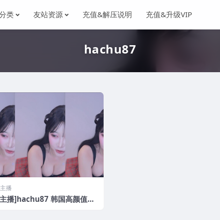
分类
友站资源
充值&解压说明
充值&升级VIP
hachu87
主播
主播]hachu87 韩国高颜值主
身材性感骚舞[40V/4.62G]