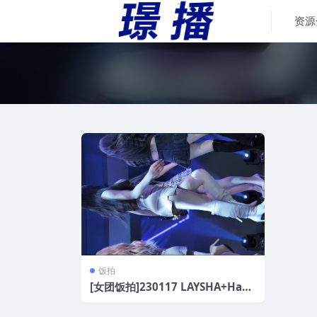
资源
饭拍
[女团饭拍]230117 LAYSHA+HanB
i[7V/1.5G]