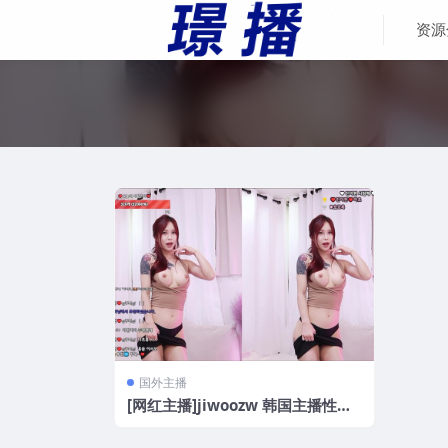
资源
国外主播
[网红主播]jiwoozw 韩国主播性感
诱惑热舞[30V/7.56G]