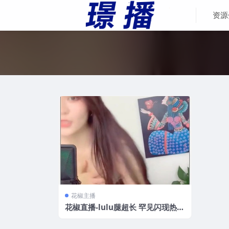
资源
花椒主播
花椒直播-lulu腿超长 罕见闪现热舞
[2V/86M]