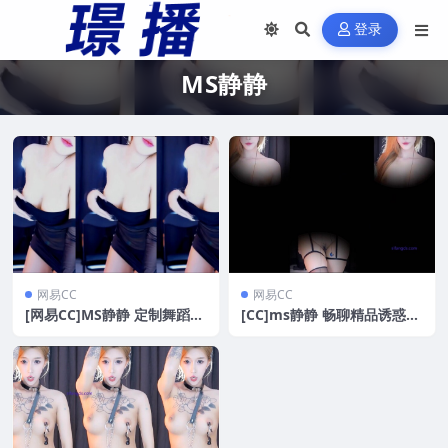
登录
MS静静
网易CC
网易CC
[网易CC]MS静静 定制舞蹈无
[CC]ms静静 畅聊精品诱惑热
水剪辑[810M]
舞[2V/1.08G]