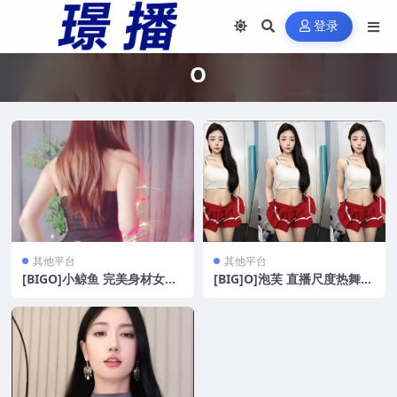
登录
O
其他平台
其他平台
[BIGO]小鲸鱼 完美身材女神
[BIG]O]泡芙 直播尺度热舞[3
丁字裤内衣尺度骚舞[14V/0.6
V/241M]
G]