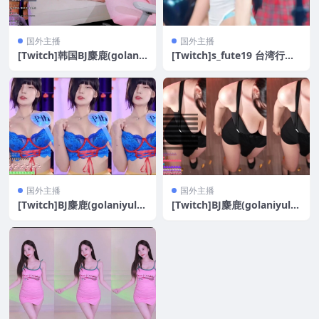
国外主播
国外主播
[Twitch]韩国BJ麋鹿(golaniy
[Twitch]s_fute19 台湾行活
ule0) 19+精选沙发抖臀[9V/
动热舞[9V/194.3M]
2.82G]
国外主播
国外主播
[Twitch]BJ麋鹿(golaniyule
[Twitch]BJ麋鹿(golaniyule
0) 精选舞蹈白雪公主精油抖
0) 25年1月精选舞蹈合集[127
胸[13V/2.93G]
V/28.45G]