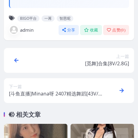
BIGO平台
一苒
智恩呢
admin
分享
收藏
点赞(
0
)
上一篇
[觅舞]合集[8V/2.8G]
下一篇
[斗鱼直播]Minana呀 2407精选舞蹈[43V/6
G]
相关文章