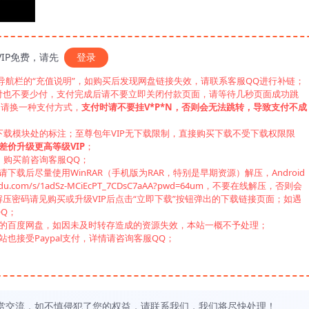
IP免费，请先
登录
见导航栏的“充值说明”，如购买后发现网盘链接失效，请联系客服QQ进行补链；
付也不要少付，支付完成后请不要立即关闭付款页面，请等待几秒页面成功跳
，请换一种支付方式，
支付时请不要挂V*P*N，否则会无法跳转，导致支付不成
下载模块处的标注；至尊包年VIP无下载限制，直接购买下载不受下载权限限
差价升级更高等级VIP
；
，购买前咨询客服QQ；
载后尽量使用WinRAR（手机版为RAR，特别是早期资源）解压，Android
u.com/s/1adSz-MCiEcPT_7CDsC7aAA?pwd=64um，不要在线解压，否则会
压密码请见购买或升级VIP后点击“立即下载”按钮弹出的下载链接页面；如遇
Q；
己的百度网盘，如因未及时转存造成的资源失效，本站一概不予处理；
也接受Paypal支付，详情请咨询客服QQ；
赏交流，如不慎侵犯了您的权益，请联系我们，我们将尽快处理！