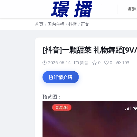
资源
首页
国内主播
抖音
正文
[抖音]一颗甜菜 礼物舞蹈[9V/0
2026-06-14
抖音
0
0
193
详情介绍
预览图：