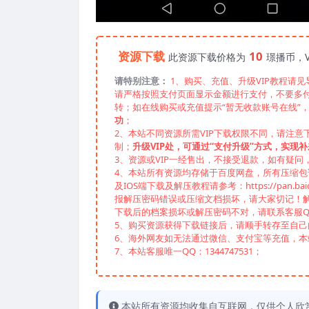
资源下载
10
此资源下载价格为
璟播币，V
请特别注意：
1、购买、充值、升级VIP教程请
请严格按照支付页面显示金额进行支付，不要多
转；如在线购买或充值提示“暂无收款账号在线”
功
；
2、本站不同资源所需VIP下载权限不同，请注意
制；
升级VIP处，可通过“支付升级”方式，实现补
3、资源或VIP一经售出，不接受退款，如有疑问
4、本站所有资源均存储于百度网盘，所有压缩包请下
及IOS端下载及解压教程请参考：https://pan.baid
报解压密码错误或压缩文档损坏，请大家切记！解
下载后的档案损坏或解压密码不对，请联系客服Q
5、购买资源获得下载链接后，请顺手转存至自
6、海外网友如无法通过微信、支付宝等充值，本站
7、本站客服唯一QQ：1344747531；
本站所有资源均收集自互联网，仅供个人欣