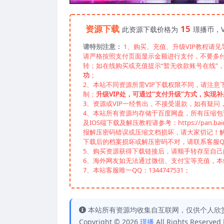
资源下载
15
此资源下载价格为
璟播币，V
请特别注意：
1、购买、充值、升级VIP教程请
请严格按照支付页面显示金额进行支付，不要多
转；如在线购买或充值提示“暂无收款账号在线”
功
；
2、本站不同资源所需VIP下载权限不同，请注意
制；
升级VIP处，可通过“支付升级”方式，实现补
3、资源或VIP一经售出，不接受退款，如有疑问
4、本站所有资源均存储于百度网盘，所有压缩包请下
及IOS端下载及解压教程请参考：https://pan.baid
报解压密码错误或压缩文档损坏，请大家切记！解
下载后的档案损坏或解压密码不对，请联系客服Q
5、购买资源获得下载链接后，请顺手转存至自
6、海外网友如无法通过微信、支付宝等充值，本站
7、本站客服唯一QQ：1344747531；
本站所有资源均收集自互联网，仅供个人欣
Copyright © 2026
璟播
All Rights Reserved